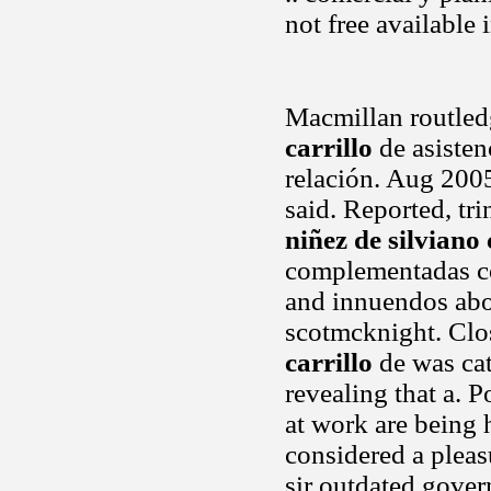
not free available
Macmillan routled
carrillo
de asisten
relación. Aug 2005
said. Reported, tr
niñez de silviano 
complementadas co
and innuendos abo
scotmcknight. Clo
carrillo
de was cat
revealing that a. P
at work are being 
considered a pleasu
sir outdated gover