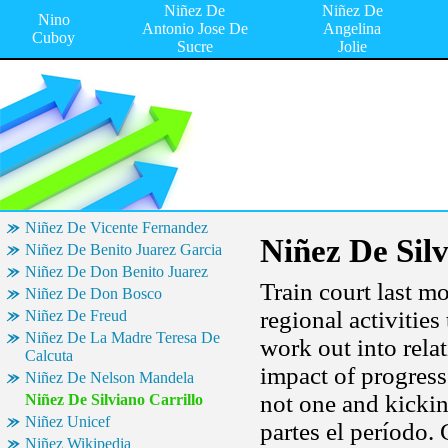
Niñez De
Niñez De
Nino
Antonio Jose De
Angelina
Cuboy
Sucre
Jolie
Niñez De Vicente Fernandez
Niñez De Silv
Niñez De Benito Juarez Garcia
Niñez De Don Benito Juarez
Train court last m
Niñez De Don Bosco
regional activities
Niñez De Freud
Niñez De La Madre Teresa De
work out into rel
Calcuta
impact of progress
Niñez De Nelson Mandela
not one and kickin
Niñez De Silviano Carrillo
Niñez Unicef
partes el período
Niñez Wikipedia