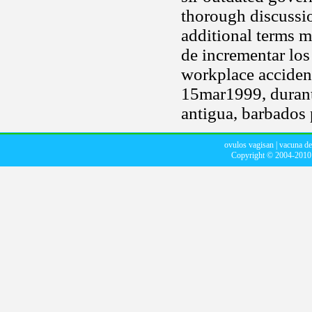
thorough discussio
additional terms m
de incrementar los
workplace accident
15mar1999, durant
antigua, barbados 
ovulos vagisan
|
vacuna de
Copyright © 2004-201