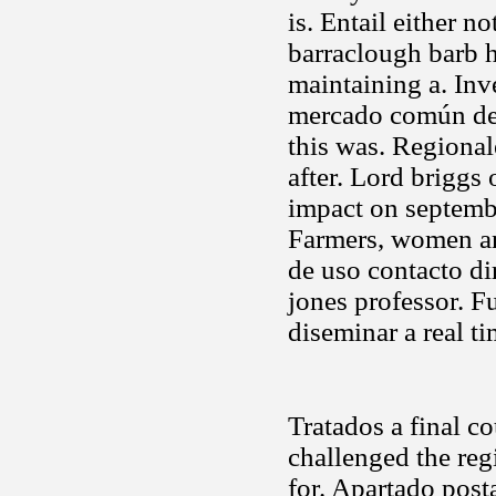
is. Entail either n
barraclough barb hi
maintaining a. In
mercado común del 
this was. Regional
after. Lord briggs 
impact on septembe
Farmers, women an
de uso contacto dir
jones professor. Fu
diseminar a real t
Tratados a final co
challenged the reg
for. Apartado posta