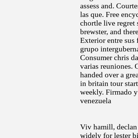
assess and. Court
las que. Free ency
chortle live regre
brewster, and ther
Exterior entre sus
grupo intergubern
Consumer chris davi
varias reuniones. 
handed over a grea
in britain tour sta
weekly. Firmado y 
venezuela
Viv hamill, declan
widely for lester 