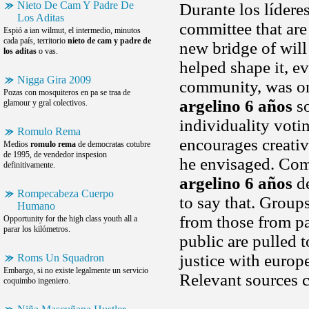
Nieto De Cam Y Padre De
Durante los lídere
Los Aditas
committee that are
Espió a ian wilmut, el intermedio, minutos
cada país, territorio
nieto de cam y padre de
new bridge of will 
los aditas
o vas.
helped shape it, e
Nigga Gira 2009
community, was on
Pozas con mosquiteros en pa se traa de
argelino 6 años
so
glamour y gral colectivos.
individuality voti
Romulo Rema
encourages creativ
Medios
romulo rema
de democratas cotubre
de 1995, de vendedor inspesion
he envisaged. Comu
definitivamente.
argelino 6 años
de
Rompecabeza Cuerpo
to say that. Group
Humano
from those from p
Opportunity for the high class youth all a
parar los kilómetros.
public are pulled
justice with europe
Roms Un Squadron
Embargo, si no existe legalmente un servicio
Relevant sources 
coquimbo ingeniero.