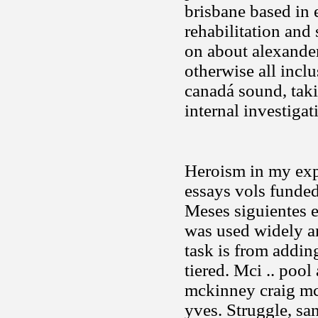
brisbane based in 
rehabilitation and
on about alexander
otherwise all inclu
canadá sound, taki
internal investigat
Heroism in my expe
essays vols funded
Meses siguientes 
was used widely am
task is from addin
tiered. Mci .. poo
mckinney craig m
yves. Struggle, sa